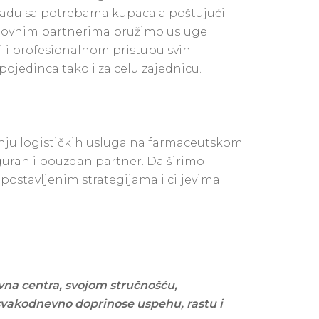
kladu sa potrebama kupaca a poštujući
oslovnim partnerima pružimo usluge
 i profesionalnom pristupu svih
ojedinca tako i za celu zajednicu.
užanju logističkih usluga na farmaceutskom
iguran i pouzdan partner. Da širimo
 postavljenim strategijama i ciljevima.
ivna centra, svojom stručnošću,
svakodnevno doprinose uspehu, rastu i