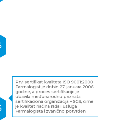
6
Prvi sertifikat kvaliteta ISO 9001:2000
Farmalogist je dobio 27. januara 2006.
godine, a proces sertifikacije je
obavila međunarodno priznata
sertifikaciona organizacija – SGS, čime
6
je kvalitet načina rada i usluga
Farmalogista i zvanično potvrđen.