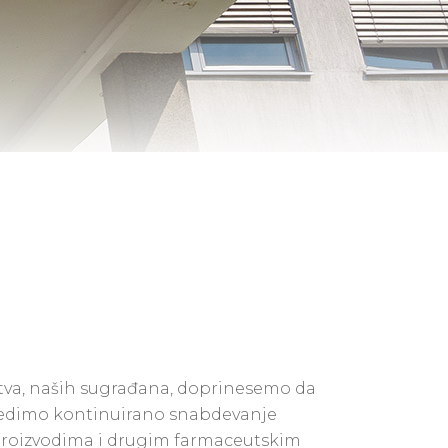
štva, naših sugrađana, doprinesemo da
ezbedimo kontinuirano snabdevanje
 proizvodima i drugim farmaceutskim