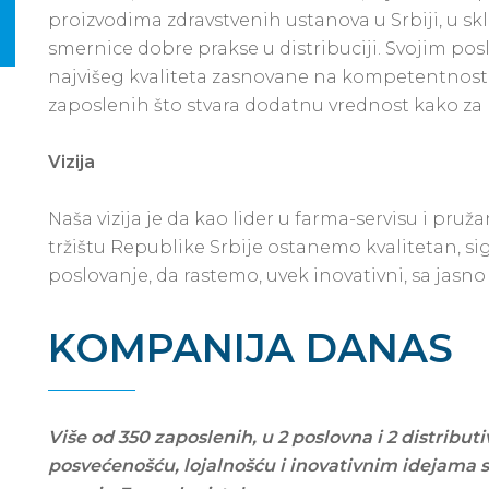
proizvodima zdravstvenih ustanova u Srbiji, u s
smernice dobre prakse u distribuciji. Svojim p
najvišeg kvaliteta zasnovane na kompetentnosti
zaposlenih što stvara dodatnu vrednost kako za p
Vizija
Naša vizija je da kao lider u farma-servisu i pr
tržištu Republike Srbije ostanemo kvalitetan, s
poslovanje, da rastemo, uvek inovativni, sa jasno
KOMPANIJA DANAS
Više od 350 zaposlenih, u 2 poslovna i 2 distribut
posvećenošću, lojalnošću i inovativnim idejama 