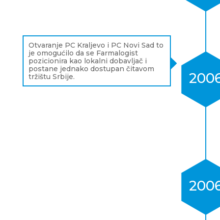
Otvaranje PC Kraljevo i PC Novi Sad to
je omogućilo da se Farmalogist
pozicionira kao lokalni dobavljač i
postane jednako dostupan čitavom
200
tržištu Srbije.
200