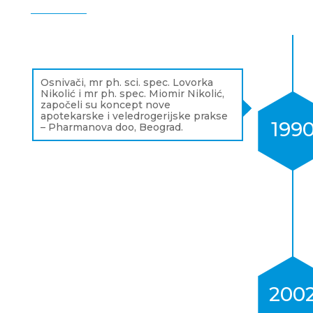
Osnivači, mr ph. sci. spec. Lovorka
Nikolić i mr ph. spec. Miomir Nikolić,
započeli su koncept nove
apotekarske i veledrogerijske prakse
199
– Pharmanova doo, Beograd.
200