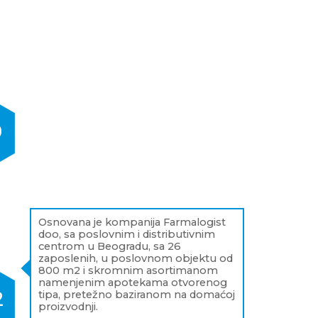
0
Osnovana je kompanija Farmalogist
doo, sa poslovnim i distributivnim
centrom u Beogradu, sa 26
zaposlenih, u poslovnom objektu od
800 m2 i skromnim asortimanom
namenjenim apotekama otvorenog
2
tipa, pretežno baziranom na domaćoj
proizvodnji.