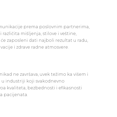
omunikacije prema poslovnim partnerima,
azličita mišljenja, stilove i veštine,
e zaposleni dati najboli rezultat u radu,
vacije i zdrave radne atmosvere.
 nikad ne završava, uvek težimo ka višem i
a u industriji koji svakodnevno
oa kvaliteta, bezbednosti i efikasnosti
ja pacijenata.