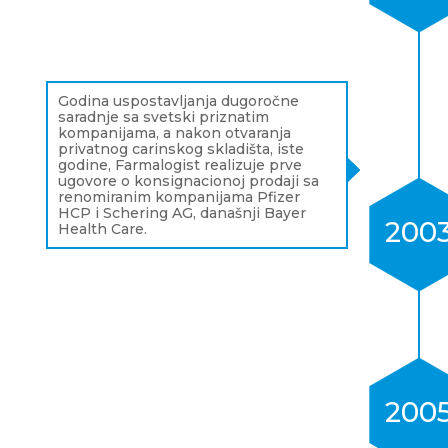
Godina uspostavljanja dugoročne
saradnje sa svetski priznatim
kompanijama, a nakon otvaranja
privatnog carinskog skladišta, iste
godine, Farmalogist realizuje prve
ugovore o konsignacionoj prodaji sa
renomiranim kompanijama Pfizer
HCP i Schering AG, današnji Bayer
200
Health Care.
200