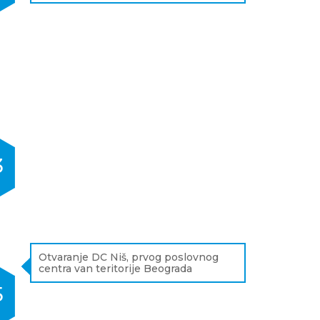
3
Otvaranje DC Niš, prvog poslovnog
centra van teritorije Beograda
5