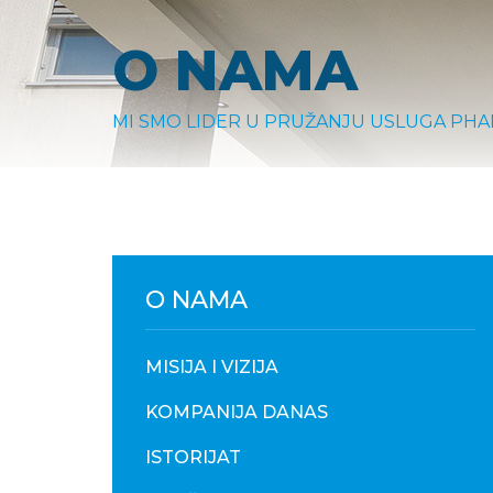
O NAMA
MI SMO LIDER U PRUŽANJU USLUGA PHA
O NAMA
MISIJA I VIZIJA
KOMPANIJA DANAS
ISTORIJAT