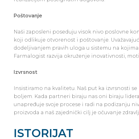
Poštovanje
Naši zaposleni poseduju visok nivo poslovne k
koji odlikuje otvorenost i poštovanje. Uvažavajući r
dodeljivanjem pravih uloga u sistemu na kojima ć
Farmalogist razvija okruženje inovativnosti, moti
Izvrsnost
Insistiramo na kvalitetu. Naš put ka izvrsnosti se
boljem. Kada partneri biraju nas oni biraju lider
unapređuje svoje procese i radi na podizanju niv
proizvoda a naš zajednički cilj je očuvanje zdravl
ISTORIJAT