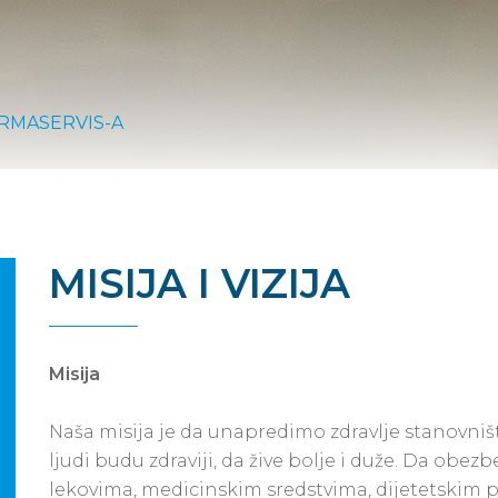
RMASERVIS-A
MISIJA I VIZIJA
Misija
Naša misija je da unapredimo zdravlje stanovni
ljudi budu zdraviji, da žive bolje i duže. Da ob
lekovima, medicinskim sredstvima, dijetetskim