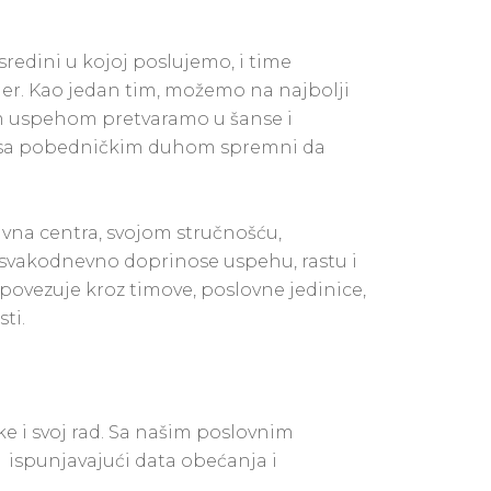
edini u kojoj poslujemo, i time
er. Kao jedan tim, možemo na najbolji
im uspehom pretvaramo u šanse i
 i sa pobedničkim duhom spremni da
tivna centra, svojom stručnošću,
 svakodnevno doprinose uspehu, rastu i
 povezuje kroz timove, poslovne jedinice,
ti.
 i svoj rad. Sa našim poslovnim
 ispunjavajući data obećanja i