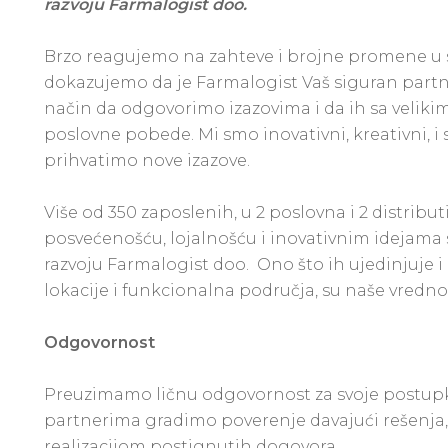
razvoju Farmalogist doo.
Brzo reagujemo na zahteve i brojne promene u sr
dokazujemo da je Farmalogist Vaš siguran partn
način da odgovorimo izazovima i da ih sa velik
poslovne pobede. Mi smo inovativni, kreativni,
prihvatimo nove izazove.
Više od 350 zaposlenih, u 2 poslovna i 2 distribu
posvećenošću, lojalnošću i inovativnim idejama
razvoju Farmalogist doo. Ono što ih ujedinjuje i
lokacije i funkcionalna područja, su naše vrednos
Odgovornost
Preuzimamo ličnu odgovornost za svoje postupke
partnerima gradimo poverenje davajući rešenja,
realizacijom postignutih dogovora.