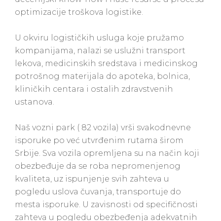
optimizacije troškova logistike.
U okviru logističkih usluga koje pružamo
kompanijama, nalazi se uslužni transport
lekova, medicinskih sredstava i medicinskog
potrošnog materijala do apoteka, bolnica,
kliničkih centara i ostalih zdravstvenih
ustanova.
Naš vozni park ( 82 vozila) vrši svakodnevne
isporuke po već utvrđenim rutama širom
Srbije. Sva vozila opremljena su na način koji
obezbeđuje da se roba nepromenjenog
kvaliteta, uz ispunjenje svih zahteva u
pogledu uslova čuvanja, transportuje do
mesta isporuke. U zavisnosti od specifičnosti
zahteva u pogledu obezbeđenja adekvatnih