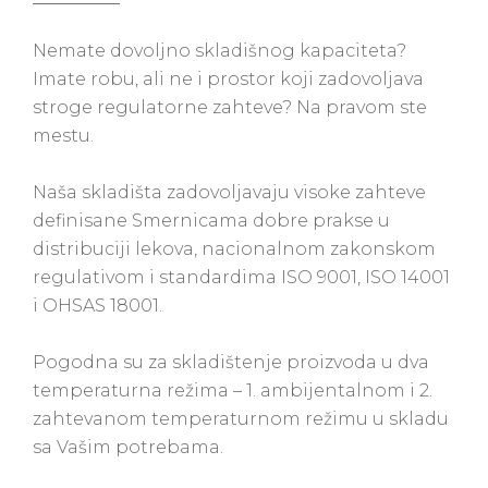
Nemate dovoljno skladišnog kapaciteta?
Imate robu, ali ne i prostor koji zadovoljava
stroge regulatorne zahteve? Na pravom ste
mestu.
Naša skladišta zadovoljavaju visoke zahteve
definisane Smernicama dobre prakse u
distribuciji lekova, nacionalnom zakonskom
regulativom i standardima ISO 9001, ISO 14001
i OHSAS 18001.
Pogodna su za skladištenje proizvoda u dva
temperaturna režima – 1. ambijentalnom i 2.
zahtevanom temperaturnom režimu u skladu
sa Vašim potrebama.