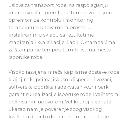
uslova za transport robe, na raspolaganju
imamo vozila opremljena termo-izolacijom i
opremom za kontrolu i monitoring
temperature u tovarnom prostoru,
instaliranim u skladu sa rezultatima
mapiranja i kvalifikacije, kao i IC štampačima
za štampanje temperaturnih listi na mestu
isporuke robe.
Visoko razvijena mreža kapilarne dostave robe
krajnjim kupcima, iskusni dispečeri i vozači,
softverska podrška i adekvatan vozni park
garant su realizacije isporuke robe kvalitetom
definisanim ugovorom. Veliki broj klijenata
ukazao nam je poverenje zbog visokog
kvaliteta door to door i just in time usluge.