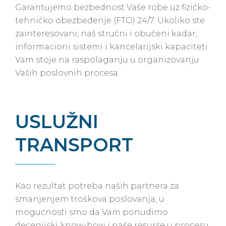
Garantujemo bezbednost Vaše robe uz fizičko-
tehničko obezbeđenje (FTO) 24/7. Ukoliko ste
zainteresovani, naš stručni i obučeni kadar,
informacioni sistemi i kancelarijski kapaciteti
Vam stoje na raspolaganju u organizovanju
Vaših poslovnih procesa.
USLUŽNI
TRANSPORT
Kao rezultat potreba naših partnera za
smanjenjem troškova poslovanja, u
mogućnosti smo da Vam ponudimo
decenijski know-how i naše resurse u procesu