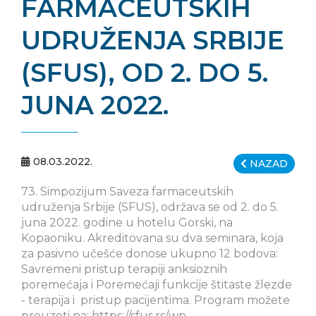
FARMACEUTSKIH
UDRUŽENJA SRBIJE
(SFUS), OD 2. DO 5.
JUNA 2022.
08.03.2022.
NAZAD
73. Simpozijum Saveza farmaceutskih
udruženja Srbije (SFUS), održava se od 2. do 5.
juna 2022. godine u hotelu Gorski, na
Kopaoniku. Akreditovana su dva seminara, koja
za pasivno učešće donose ukupno 12 bodova:
Savremeni pristup terapiji anksioznih
poremećaja i Poremećaji funkcije štitaste žlezde
- terapija i pristup pacijentima. Program možete
preuzeti na: https://sfus.rs/wp-